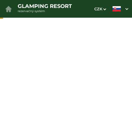
GLAMPING RESORT
CZK
rezervačný systém
1. Výber pobytu
2. Doplnkové služby
3. Vaše údaje
Relax s kamoškami na 2
noci
Dátum príchodu
Dátum odchodu
Prosím vyberte
Prosím vyberte
Inšpirujte sa akciovými pobytmi