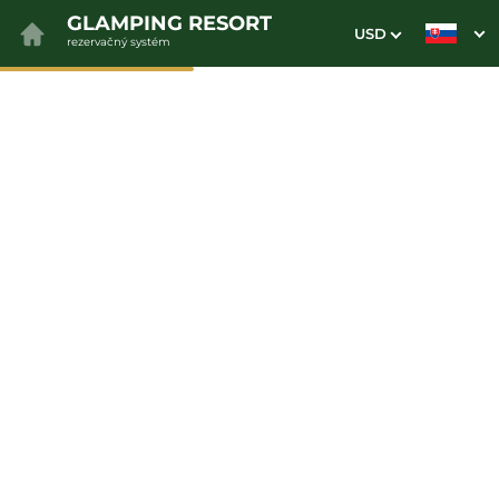
GLAMPING RESORT
USD
rezervačný systém
1. Výber pobytu
2. Doplnkové služby
3. Vaše údaje
First minute -5%
Dátum príchodu
Dátum odchodu
Prosím vyberte
Prosím vyberte
Inšpirujte sa akciovými pobytmi